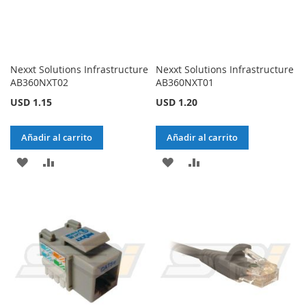
Nexxt Solutions Infrastructure
Nexxt Solutions Infrastructure
AB360NXT02
AB360NXT01
USD 1.15
USD 1.20
Añadir al carrito
Añadir al carrito
AÑADIR
AÑADIR
AÑADIR
AÑADIR
A
PARA
A
PARA
LA
COMPARAR
LA
COMPARAR
LISTA
LISTA
DE
DE
DESEOS
DESEOS