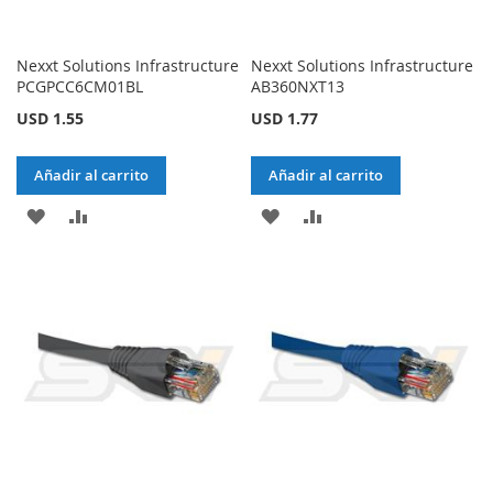
Nexxt Solutions Infrastructure
Nexxt Solutions Infrastructure
PCGPCC6CM01BL
AB360NXT13
USD 1.55
USD 1.77
Añadir al carrito
Añadir al carrito
AÑADIR
AÑADIR
AÑADIR
AÑADIR
A
PARA
A
PARA
LA
COMPARAR
LA
COMPARAR
LISTA
LISTA
DE
DE
DESEOS
DESEOS