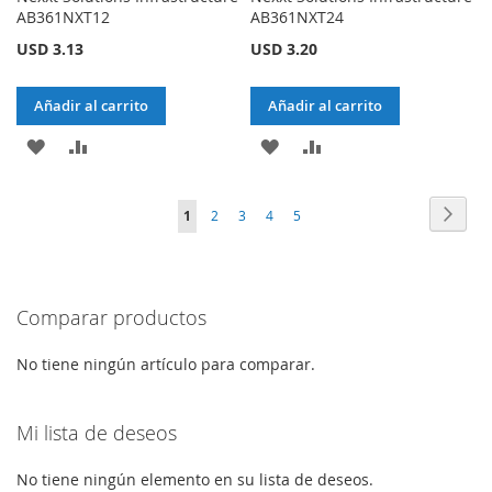
AB361NXT12
AB361NXT24
USD 3.13
USD 3.20
Añadir al carrito
Añadir al carrito
AÑADIR
AÑADIR
AÑADIR
AÑADIR
A
PARA
A
PARA
Página
Págin
Sigui
Actualmente
Página
Página
Página
Página
1
2
3
4
5
LA
COMPARAR
LA
COMPARAR
estás
LISTA
LISTA
leyendo
DE
DE
Comparar productos
página
DESEOS
DESEOS
No tiene ningún artículo para comparar.
Mi lista de deseos
No tiene ningún elemento en su lista de deseos.