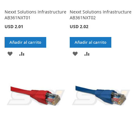
Nexxt Solutions Infrastructure
Nexxt Solutions Infrastructure
AB361NXT01
AB361NXT02
USD 2.01
USD 2.02
Añadir al carrito
Añadir al carrito
AÑADIR
AÑADIR
AÑADIR
AÑADIR
A
PARA
A
PARA
LA
COMPARAR
LA
COMPARAR
LISTA
LISTA
DE
DE
DESEOS
DESEOS