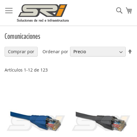
Ir
al
Busc
Mi
contenido
Comunicaciones
Fi
Ordenar por
Comprar por
Di
De
Artículos
1
-
12
de
123