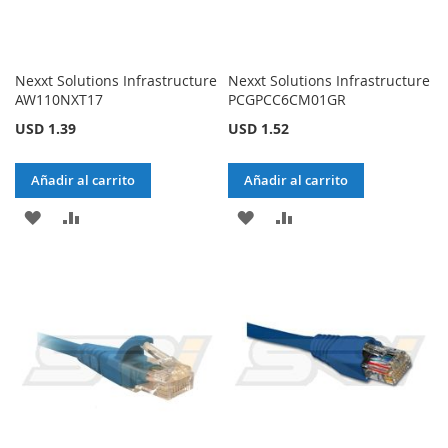
Nexxt Solutions Infrastructure
Nexxt Solutions Infrastructure
AW110NXT17
PCGPCC6CM01GR
USD 1.39
USD 1.52
Añadir al carrito
Añadir al carrito
AÑADIR
AÑADIR
AÑADIR
AÑADIR
A
PARA
A
PARA
LA
COMPARAR
LA
COMPARAR
LISTA
LISTA
DE
DE
DESEOS
DESEOS