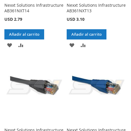
Nexxt Solutions Infrastructure
Nexxt Solutions Infrastructure
AB361NXT14
AB361NXT13
USD 2.79
USD 3.10
Añadir al carrito
Añadir al carrito
AÑADIR
AÑADIR
AÑADIR
AÑADIR
A
PARA
A
PARA
LA
COMPARAR
LA
COMPARAR
LISTA
LISTA
DE
DE
DESEOS
DESEOS
Nexxt Solutions Infrastructure
Nexxt Solutions Infrastructure