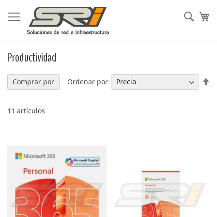
Ir
al
Busc
Mi
contenido
Productividad
Fi
Ordenar por
Comprar por
Di
De
11
artículos