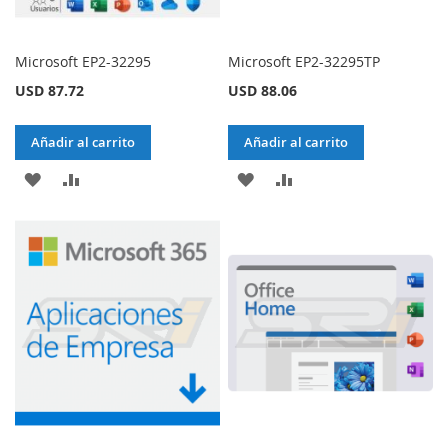
Microsoft EP2-32295
Microsoft EP2-32295TP
USD 87.72
USD 88.06
Añadir al carrito
Añadir al carrito
AÑADIR
AÑADIR
AÑADIR
AÑADIR
A
PARA
A
PARA
LA
COMPARAR
LA
COMPARAR
LISTA
LISTA
DE
DE
DESEOS
DESEOS