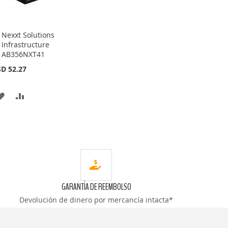
Nexxt Solutions
Añadir
Infrastructure
al
AB356NXT41
carrito
D 52.27
AÑADIR
AÑADIR
A
PARA
LA
COMPARAR
LISTA
DE
DESEOS
GARANTÍA DE REEMBOLSO
Devolución de dinero por mercancía intacta*