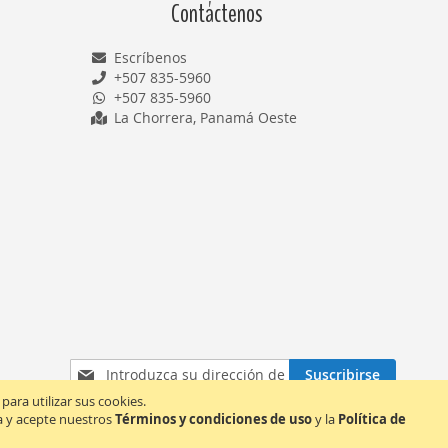
Contáctenos
Escríbenos
+507 835-5960
+507 835-5960
La Chorrera, Panamá Oeste
Inscríbase
Suscribirse
a
ara utilizar sus cookies.
nuestro
da y acepte nuestros
Términos y condiciones de uso
y la
Política de
boletín
de