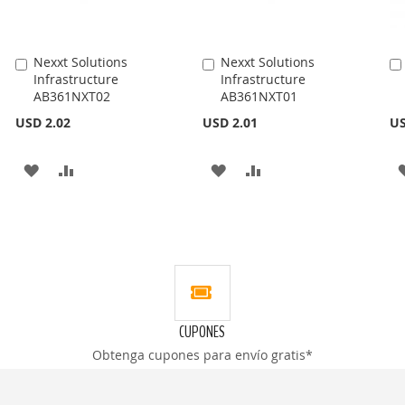
Nexxt Solutions
Nexxt Solutions
Añadir
Añadir
Infrastructure
Infrastructure
al
al
AB361NXT02
AB361NXT01
carrito
carrito
USD 2.02
USD 2.01
US
AÑADIR
AÑADIR
AÑADIR
AÑADIR
A
PARA
A
PARA
LA
COMPARAR
LA
COMPARAR
LISTA
LISTA
DE
DE
DESEOS
DESEOS
CUPONES
Obtenga cupones para envío gratis*