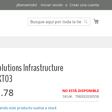
¡Bienvenido!
Iniciar sesión
Crear una cuenta
Mi cest
Buscar
Buscar
lutions Infrastructure
XT03
.78
NO ESTÁ DISPONIBLE
SKU
798302030558
ando este producto vuelva a stock