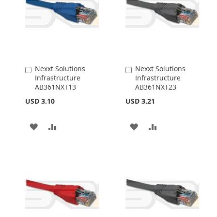
Nexxt Solutions
Nexxt Solutions
Añadir
Añadir
Infrastructure
Infrastructure
al
al
AB361NXT13
AB361NXT23
carrito
carrito
USD 3.10
USD 3.21
AÑADIR
AÑADIR
AÑADIR
AÑADIR
A
PARA
A
PARA
LA
COMPARAR
LA
COMPARAR
LISTA
LISTA
DE
DE
DESEOS
DESEOS