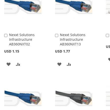
Nexxt Solutions
Nexxt Solutions
Añadir
Añadir
Infrastructure
Infrastructure
al
al
AB360NXT02
AB360NXT13
carrito
carrito
US
USD 1.15
USD 1.77
AÑADIR
AÑADIR
AÑADIR
AÑADIR
A
PARA
A
PARA
LA
COMPARAR
LA
COMPARAR
LISTA
LISTA
DE
DE
DESEOS
DESEOS