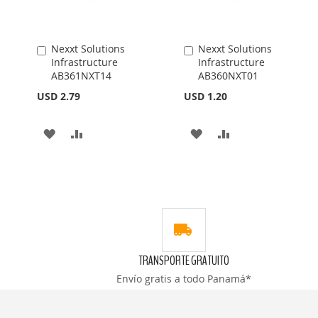
Nexxt Solutions
Nexxt Solutions
Añadir
Añadir
Infrastructure
Infrastructure
al
al
AB361NXT14
AB360NXT01
carrito
carrito
USD 2.79
USD 1.20
AÑADIR
AÑADIR
AÑADIR
AÑADIR
A
PARA
A
PARA
LA
COMPARAR
LA
COMPARAR
LISTA
LISTA
DE
DE
DESEOS
DESEOS
TRANSPORTE GRATUITO
Envío gratis a todo Panamá*