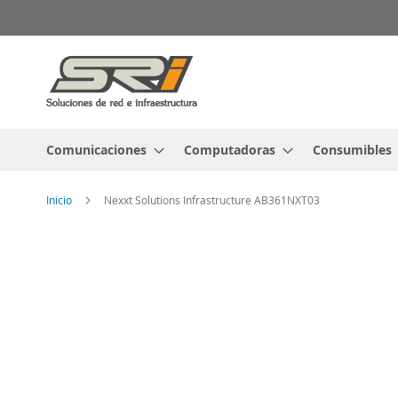
Ir
al
contenido
Comunicaciones
Computadoras
Consumibles
Inicio
Nexxt Solutions Infrastructure AB361NXT03
Saltar
al
final
de
la
galería
de
imágenes