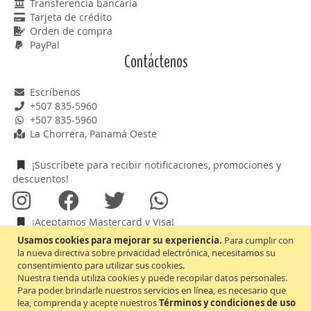
Transferencia bancaria
Tarjeta de crédito
Orden de compra
PayPal
Contáctenos
Escríbenos
+507 835-5960
+507 835-5960
La Chorrera, Panamá Oeste
¡Suscríbete para recibir notificaciones, promociones y
descuentos!
¡Aceptamos Mastercard y Visa!
Usamos cookies para mejorar su experiencia.
Para cumplir con
la nueva directiva sobre privacidad electrónica, necesitamos su
consentimiento para utilizar sus cookies.
Nuestra tienda utiliza cookies y puede recopilar datos personales.
Inscríbase
Suscribirse
Para poder brindarle nuestros servicios en línea, es necesario que
a
lea, comprenda y acepte nuestros
Términos y condiciones de uso
nuestro