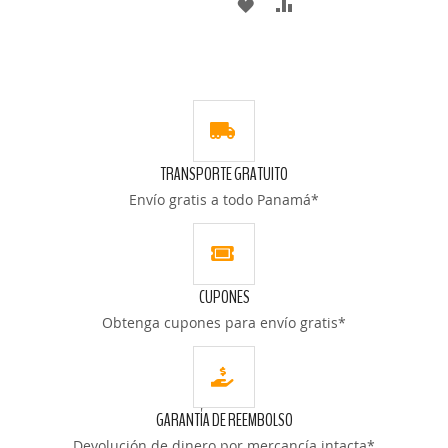
AÑADIR
AÑADIR
A
PARA
A
PARA
LA
COMPARAR
LA
COMPARAR
LISTA
LISTA
DE
DE
DESEOS
TRANSPORTE GRATUITO
DESEOS
Envío gratis a todo Panamá*
CUPONES
Obtenga cupones para envío gratis*
GARANTÍA DE REEMBOLSO
Devolución de dinero por mercancía intacta*