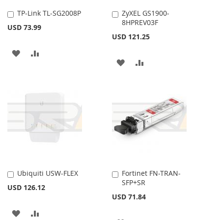
TP-Link TL-SG2008P
ZyXEL GS1900-
Añadir
Añadir
8HPREV03F
al
al
USD 73.99
carrito
carrito
USD 121.25
AÑADIR
AÑADIR
AÑADIR
AÑADIR
A
PARA
A
PARA
LA
COMPARAR
LA
COMPARAR
LISTA
LISTA
DE
DE
DESEOS
DESEOS
Ubiquiti USW-FLEX
Fortinet FN-TRAN-
Añadir
Añadir
SFP+SR
al
al
USD 126.12
carrito
carrito
USD 71.84
AÑADIR
AÑADIR