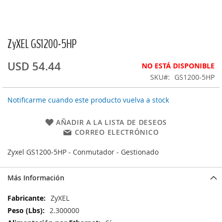
ZyXEL GS1200-5HP
Saltar
al
comienzo
USD 54.44
NO ESTÁ DISPONIBLE
de
SKU
GS1200-5HP
la
galería
Notificarme cuando este producto vuelva a stock
de
imágenes
AÑADIR A LA LISTA DE DESEOS
CORREO ELECTRÓNICO
Zyxel GS1200-5HP - Conmutador - Gestionado
Más Información
Más
ZyXEL
Información
2.300000