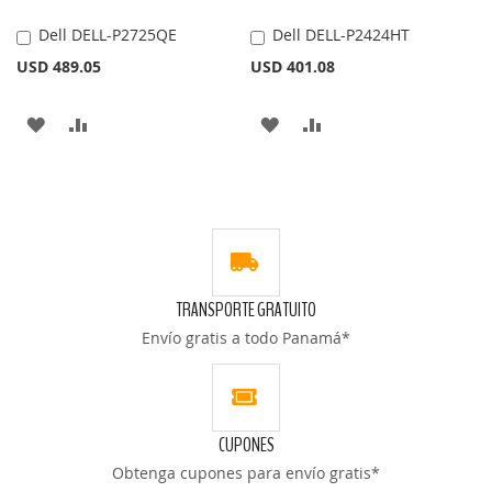
Dell DELL-P2725QE
Dell DELL-P2424HT
Añadir
Añadir
al
al
USD 489.05
USD 401.08
carrito
carrito
AÑADIR
AÑADIR
AÑADIR
AÑADIR
A
PARA
A
PARA
LA
COMPARAR
LA
COMPARAR
LISTA
LISTA
DE
DE
TRANSPORTE GRATUITO
DESEOS
DESEOS
Envío gratis a todo Panamá*
CUPONES
Obtenga cupones para envío gratis*