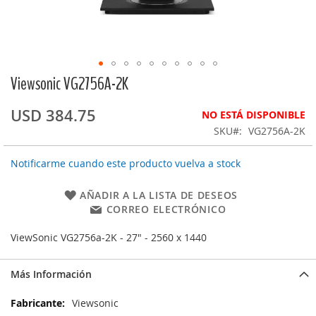
Viewsonic VG2756A-2K
Saltar
al
comienzo
USD 384.75
NO ESTÁ DISPONIBLE
de
SKU
VG2756A-2K
la
galería
Notificarme cuando este producto vuelva a stock
de
imágenes
AÑADIR A LA LISTA DE DESEOS
CORREO ELECTRÓNICO
ViewSonic VG2756a-2K - 27" - 2560 x 1440
Más Información
Más
Viewsonic