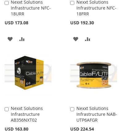
Nexxt Solutions
Nexxt Solutions
Añadir
Añadir
Infrastructure NFC-
Infrastructure NFC-
al
al
18URR
18FRR
carrito
carrito
USD 173.08
USD 192.30
AÑADIR
AÑADIR
AÑADIR
AÑADIR
A
PARA
A
PARA
LA
COMPARAR
LA
COMPARAR
LISTA
LISTA
DE
DE
DESEOS
DESEOS
Nexxt Solutions
Nexxt Solutions
Añadir
Añadir
Infrastructure
Infrastructure NAB-
al
al
AB356NXT02
UTP6AFGR
carrito
carrito
USD 163.80
USD 224.54