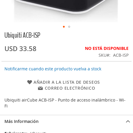
Ubiquiti ACB-ISP
Saltar
al
comienzo
USD 33.58
NO ESTÁ DISPONIBLE
de
SKU
ACB-ISP
la
galería
Notificarme cuando este producto vuelva a stock
de
imágenes
AÑADIR A LA LISTA DE DESEOS
CORREO ELECTRÓNICO
Ubiquiti airCube ACB-ISP - Punto de acceso inalámbrico - Wi-
Fi
Más Información