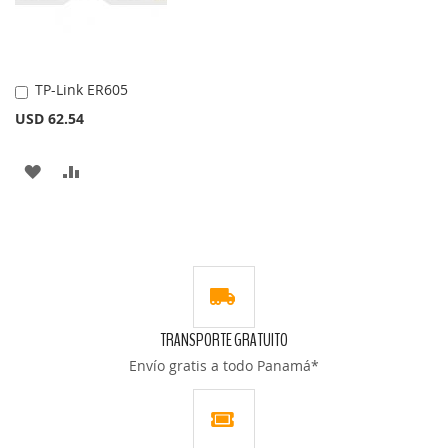
DE
DE
DESEOS
DESEOS
TP-Link ER605
Añadir
al
USD 62.54
carrito
AÑADIR
AÑADIR
A
PARA
LA
COMPARAR
LISTA
DE
TRANSPORTE GRATUITO
DESEOS
Envío gratis a todo Panamá*