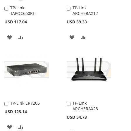
TP-Link
TP-Link
Añadir
Añadir
TAPOC660KIT
ARCHERAX12
al
al
carrito
carrito
USD 117.04
USD 39.33
AÑADIR
AÑADIR
AÑADIR
AÑADIR
A
PARA
A
PARA
LA
COMPARAR
LA
COMPARAR
LISTA
LISTA
DE
DE
DESEOS
DESEOS
TP-Link ER7206
TP-Link
Añadir
Añadir
ARCHERAX23
al
al
USD 123.14
carrito
carrito
USD 54.73
AÑADIR
AÑADIR