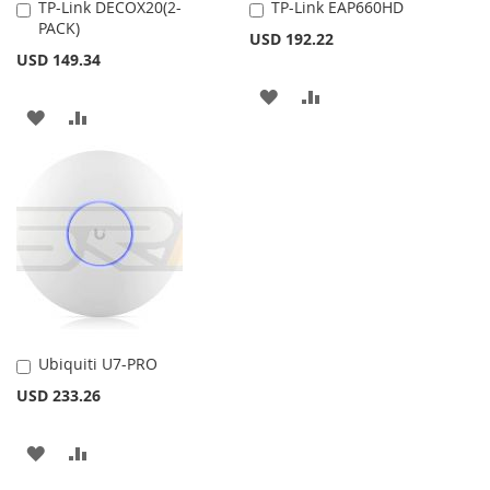
TP-Link DECOX20(2-
TP-Link EAP660HD
Añadir
Añadir
PACK)
al
al
USD 192.22
carrito
carrito
USD 149.34
AÑADIR
AÑADIR
AÑADIR
AÑADIR
A
PARA
A
PARA
LA
COMPARAR
LA
COMPARAR
LISTA
LISTA
DE
DE
DESEOS
DESEOS
Ubiquiti U7-PRO
Añadir
al
USD 233.26
carrito
AÑADIR
AÑADIR
A
PARA