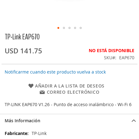
TP-Link EAP670
Saltar
al
comienzo
USD 141.75
NO ESTÁ DISPONIBLE
de
SKU
EAP670
la
galería
Notificarme cuando este producto vuelva a stock
de
imágenes
AÑADIR A LA LISTA DE DESEOS
CORREO ELECTRÓNICO
TP-LINK EAP670 V1.26 - Punto de acceso inalámbrico - Wi-Fi 6
Más Información
Más
TP-Link