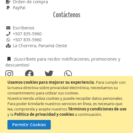
Orden de compra
PayPal
Contáctenos
Escríbenos
+507 835-5960
+507 835-5960
La Chorrera, Panamá Oeste
¡Suscríbete para recibir notificaciones, promociones y
descuentos!
Usamos cookies para mejorar su experiencia.
Para cumplir con
¡Aceptamos Mastercard y Visa!
la nueva directiva sobre privacidad electrónica, necesitamos su
consentimiento para utilizar sus cookies.
Nuestra tienda utiliza cookies y puede recopilar datos personales.
Para poder brindarle nuestros servicios en línea, es necesario que
Inscríbase
lea, comprenda y acepte nuestros
Términos y condiciones de uso
Suscribirse
a
y la
Política de privacidad y cookies
a continuación.
nuestro
Permitir Cookies
boletín
Soluciones de red e infraestructura
de
La confianza entregada a nosotros, nos exige cumplirle