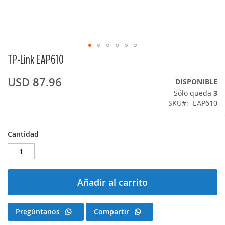
TP-Link EAP610
Saltar
al
comienzo
USD 87.96
DISPONIBLE
de
Sólo queda
3
la
SKU
EAP610
galería
de
imágenes
Cantidad
Añadir al carrito
Pregúntanos
Compartir