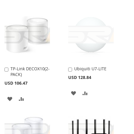
TP-Link DECOX10(2-
Ubiquiti U7-LITE
Añadir
Añadir
PACK)
al
al
USD 128.84
carrito
carrito
USD 106.47
AÑADIR
AÑADIR
AÑADIR
AÑADIR
A
PARA
A
PARA
LA
COMPARAR
LA
COMPARAR
LISTA
LISTA