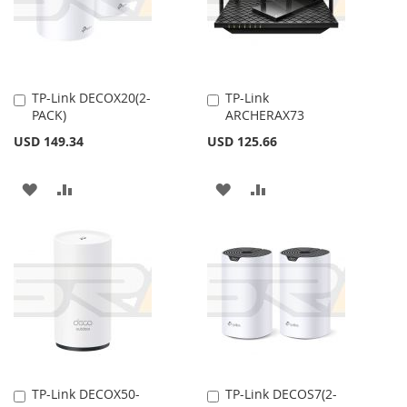
DE
DE
DESEOS
DESEOS
TP-Link DECOX20(2-
TP-Link
Añadir
Añadir
PACK)
ARCHERAX73
al
al
carrito
carrito
USD 149.34
USD 125.66
AÑADIR
AÑADIR
AÑADIR
AÑADIR
A
PARA
A
PARA
LA
COMPARAR
LA
COMPARAR
LISTA
LISTA
DE
DE
DESEOS
DESEOS
TP-Link DECOX50-
TP-Link DECOS7(2-
Añadir
Añadir