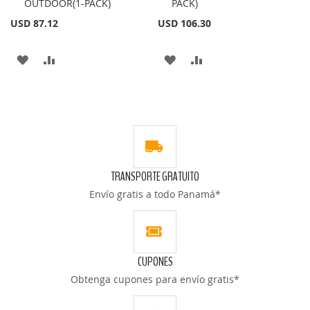
OUTDOOR(1-PACK)
PACK)
al
al
carrito
carrito
USD 87.12
USD 106.30
AÑADIR
AÑADIR
AÑADIR
AÑADIR
A
PARA
A
PARA
LA
COMPARAR
LA
COMPARAR
LISTA
LISTA
DE
DE
TRANSPORTE GRATUITO
DESEOS
DESEOS
Envío gratis a todo Panamá*
CUPONES
Obtenga cupones para envío gratis*