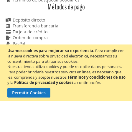
Métodos de pago
Depósito directo
Transferencia bancaria
Tarjeta de crédito
Orden de compra
PayPal
Contáctenos
Usamos cookies para mejorar su experiencia.
Para cumplir con
la nueva directiva sobre privacidad electrónica, necesitamos su
consentimiento para utilizar sus cookies.
Escríbenos
Nuestra tienda utiliza cookies y puede recopilar datos personales.
+507 835-5960
Para poder brindarle nuestros servicios en línea, es necesario que
+507 835-5960
lea, comprenda y acepte nuestros
Términos y condiciones de uso
La Chorrera, Panamá Oeste
y la
Política de privacidad y cookies
a continuación.
Permitir Cookies
¡Suscríbete para recibir notificaciones, promociones y
descuentos!
¡Aceptamos Mastercard y Visa!