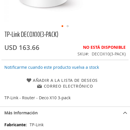
TP-Link DECOX10(3-PACK)
Saltar
al
comienzo
USD 163.66
NO ESTÁ DISPONIBLE
de
SKU
DECOX10(3-PACK)
la
galería
Notificarme cuando este producto vuelva a stock
de
imágenes
AÑADIR A LA LISTA DE DESEOS
CORREO ELECTRÓNICO
TP-Link - Router - Deco X10 3-pack
Más Información
Más
TP-Link