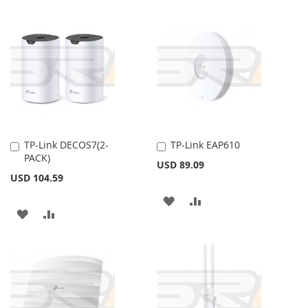
A
PARA
A
PARA
LA
COMPARAR
LA
COMPARAR
LISTA
LISTA
DE
DE
DESEOS
DESEOS
TP-Link DECOS7(2-
TP-Link EAP610
Añadir
Añadir
PACK)
al
al
USD 89.09
carrito
carrito
USD 104.59
AÑADIR
AÑADIR
AÑADIR
AÑADIR
A
PARA
A
PARA
LA
COMPARAR
LA
COMPARAR
LISTA
LISTA
DE