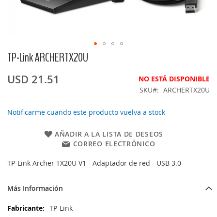
TP-Link ARCHERTX20U
Saltar
al
comienzo
USD 21.51
NO ESTÁ DISPONIBLE
de
SKU
ARCHERTX20U
la
galería
Notificarme cuando este producto vuelva a stock
de
imágenes
AÑADIR A LA LISTA DE DESEOS
CORREO ELECTRÓNICO
TP-Link Archer TX20U V1 - Adaptador de red - USB 3.0
Más Información
Más
TP-Link