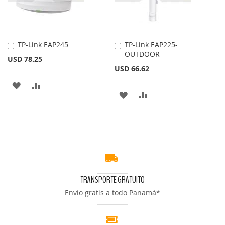
DE
DESEOS
DESEOS
TP-Link EAP245
TP-Link EAP225-
Añadir
Añadir
OUTDOOR
al
al
USD 78.25
carrito
carrito
USD 66.62
AÑADIR
AÑADIR
AÑADIR
AÑADIR
A
PARA
A
PARA
LA
COMPARAR
LA
COMPARAR
LISTA
LISTA
DE
DE
DESEOS
TRANSPORTE GRATUITO
DESEOS
Envío gratis a todo Panamá*