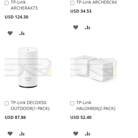
TP-Link
TP-Link ARCHERC64
Añadir
Añadir
ARCHERAX73
al
al
USD 34.53
carrito
carrito
USD 124.30
AÑADIR
AÑADIR
AÑADIR
AÑADIR
A
PARA
A
PARA
LA
COMPARAR
LA
COMPARAR
LISTA
LISTA
DE
DE
DESEOS
DESEOS
TP-Link DECOX50-
TP-Link
Añadir
Añadir
OUTDOOR(1-PACK)
HALOH60X(2-PACK)
al
al
carrito
carrito
USD 87.86
USD 52.40
AÑADIR
AÑADIR
AÑADIR
AÑADIR