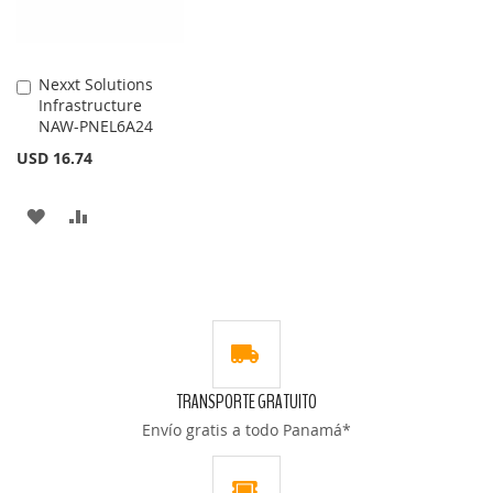
DESEOS
DESEOS
Nexxt Solutions
Añadir
Infrastructure
al
NAW-PNEL6A24
carrito
USD 16.74
AÑADIR
AÑADIR
A
PARA
LA
COMPARAR
LISTA
DE
TRANSPORTE GRATUITO
DESEOS
Envío gratis a todo Panamá*