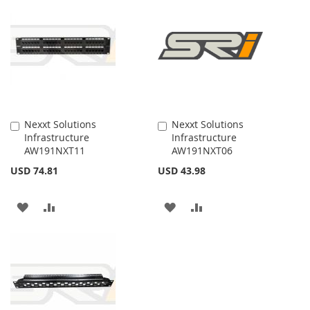
Nexxt Solutions
Nexxt Solutions
Añadir
Añadir
Infrastructure
Infrastructure
al
al
AW191NXT11
AW191NXT06
carrito
carrito
USD 74.81
USD 43.98
AÑADIR
AÑADIR
AÑADIR
AÑADIR
A
PARA
A
PARA
LA
COMPARAR
LA
COMPARAR
LISTA
LISTA
DE
DE