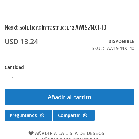
Nexxt Solutions Infrastructure AW192NXT40
Saltar
al
comienzo
USD 18.24
DISPONIBLE
de
SKU
AW192NXT40
la
galería
de
Cantidad
imágenes
Añadir al carrito
Pregúntanos
Compartir
AÑADIR A LA LISTA DE DESEOS