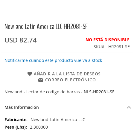
Newland Latin America LLC HR2081-SF
Saltar
al
comienzo
USD 82.74
NO ESTÁ DISPONIBLE
de
SKU
HR2081-SF
la
galería
Notificarme cuando este producto vuelva a stock
de
imágenes
AÑADIR A LA LISTA DE DESEOS
CORREO ELECTRÓNICO
Newland - Lector de codigo de barras - NLS-HR2081-SF
Más Información
Más
Newland Latin America LLC
Información
2.300000