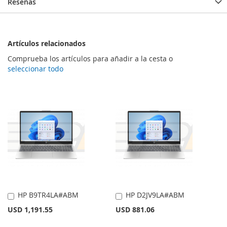
Reseñas
Artículos relacionados
Comprueba los artículos para añadir a la cesta o
seleccionar todo
HP B9TR4LA#ABM
HP D2JV9LA#ABM
Añadir
Añadir
al
al
USD 1,191.55
USD 881.06
carrito
carrito