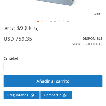
Lenovo 82XQ014LGJ
Saltar
al
comienzo
USD 759.35
DISPONIBLE
de
SKU
82XQ014LGJ
la
galería
de
Cantidad
imágenes
Añadir al carrito
Pregúntanos
Compartir