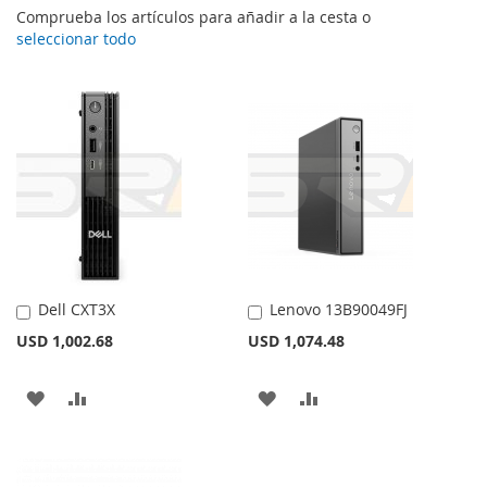
Comprueba los artículos para añadir a la cesta o
seleccionar todo
Dell CXT3X
Lenovo 13B90049FJ
Añadir
Añadir
al
al
USD 1,002.68
USD 1,074.48
carrito
carrito
AÑADIR
AÑADIR
AÑADIR
AÑADIR
A
PARA
A
PARA
LA
COMPARAR
LA
COMPARAR