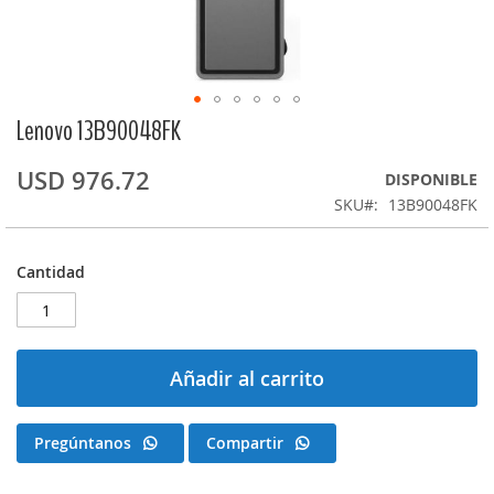
Lenovo 13B90048FK
Saltar
al
comienzo
USD 976.72
DISPONIBLE
de
SKU
13B90048FK
la
galería
de
Cantidad
imágenes
Añadir al carrito
Pregúntanos
Compartir