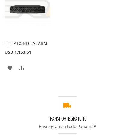
LISTA
LISTA
DE
DE
DESEOS
DESEOS
HP D5NL6LA#ABM
Añadir
al
USD 1,153.61
carrito
AÑADIR
AÑADIR
A
PARA
LA
COMPARAR
LISTA
DE
TRANSPORTE GRATUITO
DESEOS
Envío gratis a todo Panamá*