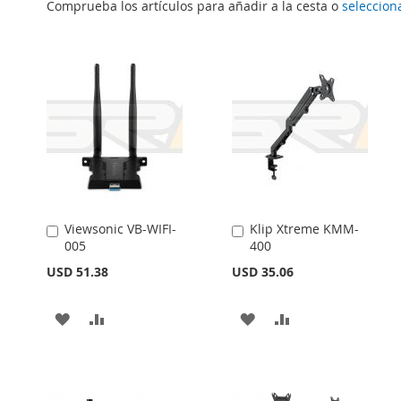
Comprueba los artículos para añadir a la cesta o
seleccion
Viewsonic VB-WIFI-
Klip Xtreme KMM-
Añadir
Añadir
005
400
al
al
carrito
carrito
USD 51.38
USD 35.06
AÑADIR
AÑADIR
AÑADIR
AÑADIR
A
PARA
A
PARA
LA
COMPARAR
LA
COMPARAR