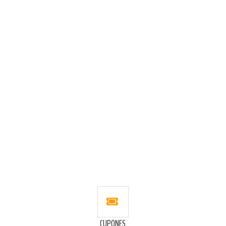
LISTA
LISTA
DE
DE
DESEOS
DESEOS
CUPONES