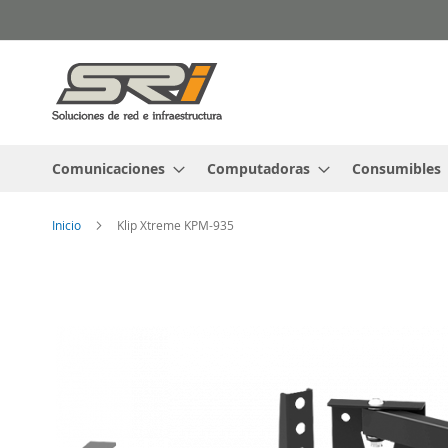
Ir
al
contenido
Comunicaciones
Computadoras
Consumibles
Inicio
Klip Xtreme KPM-935
Saltar
al
final
de
la
galería
de
imágenes