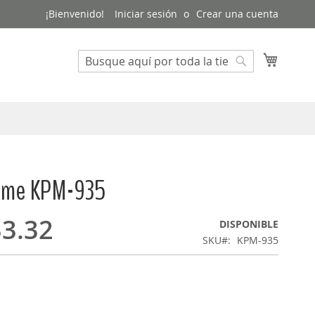
¡Bienvenido!
Iniciar sesión
Crear una cuenta
Mi cest
Buscar
Buscar
reme KPM-935
3.32
DISPONIBLE
SKU
KPM-935