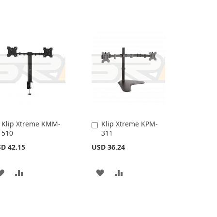
Klip Xtreme KMM-
Klip Xtreme KPM-
Añadir
Añadir
510
311
al
al
carrito
carrito
D 42.15
USD 36.24
AÑADIR
AÑADIR
AÑADIR
AÑADIR
A
PARA
A
PARA
LA
COMPARAR
LA
COMPARAR