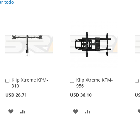
ar todo
Klip Xtreme KPM-
Klip Xtreme KTM-
Añadir
Añadir
310
956
al
al
carrito
carrito
USD 28.71
USD 36.10
US
AÑADIR
AÑADIR
AÑADIR
AÑADIR
A
PARA
A
PARA
LA
COMPARAR
LA
COMPARAR