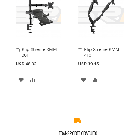
LISTA
LISTA
DE
DE
DESEOS
DESEOS
Klip Xtreme KMM-
Klip Xtreme KMM-
Añadir
Añadir
301
410
al
al
carrito
carrito
USD 48.32
USD 39.15
AÑADIR
AÑADIR
AÑADIR
AÑADIR
A
PARA
A
PARA
LA
COMPARAR
LA
COMPARAR
LISTA
LISTA
DE
DE
DESEOS
DESEOS
TRANSPORTE GRATUITO