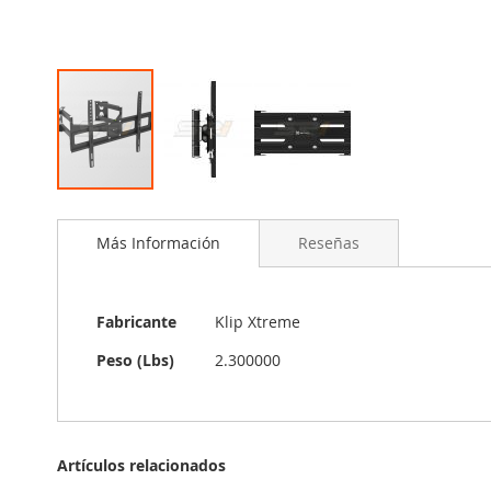
Saltar
al
Más Información
Reseñas
comienzo
de
la
galería
Más
Fabricante
Klip Xtreme
de
Información
imágenes
Peso (Lbs)
2.300000
Artículos relacionados