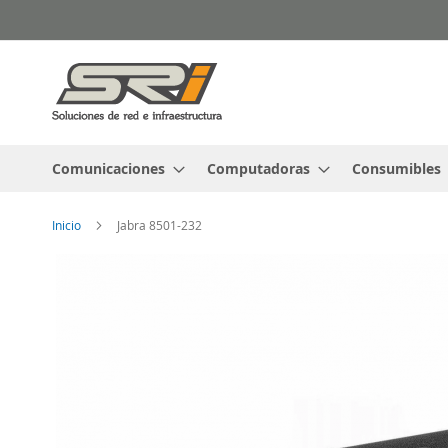
Ir
al
contenido
Comunicaciones
Computadoras
Consumibles
Inicio
Jabra 8501-232
Saltar
al
final
de
la
galería
de
imágenes