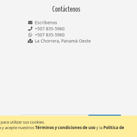
Contáctenos
Escríbenos
+507 835-5960
+507 835-5960
La Chorrera, Panamá Oeste
Inscríbase
Suscribirse
ara utilizar sus cookies.
a
da y acepte nuestros
Términos y condiciones de uso
y la
Política de
nuestro
boletín