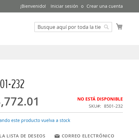
¡Bienvenido!
Iniciar sesión
Crear una cuenta
Mi cest
Buscar
Buscar
501-232
,772.01
NO ESTÁ DISPONIBLE
SKU
8501-232
ando este producto vuelva a stock
LA LISTA DE DESEOS
CORREO ELECTRÓNICO