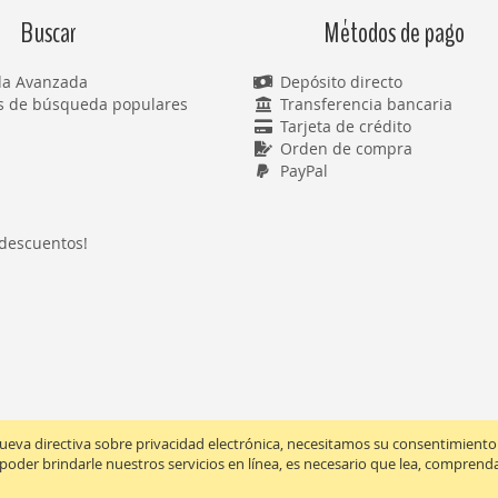
Buscar
Métodos de pago
a Avanzada
Depósito directo
s de búsqueda populares
Transferencia bancaria
Tarjeta de crédito
Orden de compra
PayPal
 descuentos!
ueva directiva sobre privacidad electrónica, necesitamos su consentimiento p
 poder brindarle nuestros servicios en línea, es necesario que lea, compren