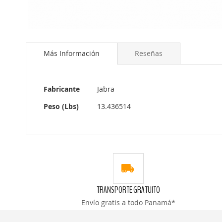
Saltar
al
Más Información
Reseñas
comienzo
de
la
galería
Más
Fabricante
Jabra
de
Información
imágenes
Peso (Lbs)
13.436514
TRANSPORTE GRATUITO
Envío gratis a todo Panamá*