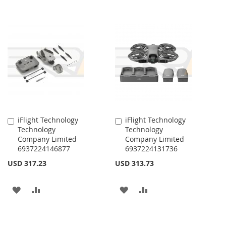
iFlight Technology
iFlight Technology
Añadir
Añadir
Technology
Technology
al
al
Company Limited
Company Limited
carrito
carrito
6937224146877
6937224131736
USD 317.23
USD 313.73
AÑADIR
AÑADIR
AÑADIR
AÑADIR
A
PARA
A
PARA
LA
COMPARAR
LA
COMPARAR