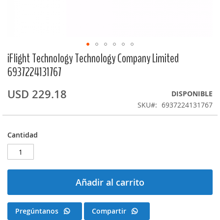
iFlight Technology Technology Company Limited
Saltar
al
6937224131767
comienzo
de
USD 229.18
DISPONIBLE
la
galería
SKU
6937224131767
de
imágenes
Cantidad
Añadir al carrito
Pregúntanos
Compartir