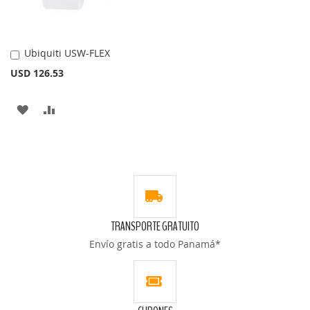
Ubiquiti USW-FLEX
Añadir
al
USD 126.53
carrito
AÑADIR
AÑADIR
A
PARA
LA
COMPARAR
LISTA
DE
TRANSPORTE GRATUITO
DESEOS
Envío gratis a todo Panamá*