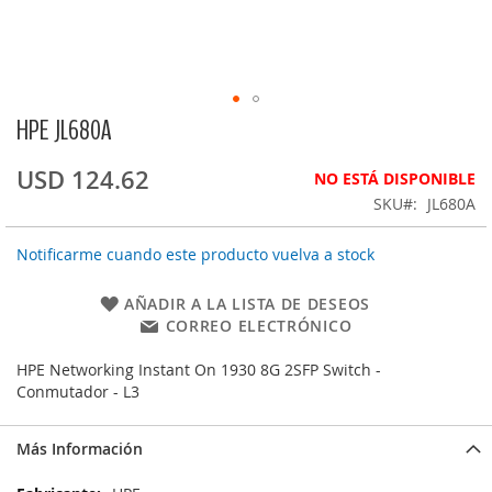
HPE JL680A
Saltar
al
comienzo
USD 124.62
NO ESTÁ DISPONIBLE
de
SKU
JL680A
la
galería
Notificarme cuando este producto vuelva a stock
de
imágenes
AÑADIR A LA LISTA DE DESEOS
CORREO ELECTRÓNICO
HPE Networking Instant On 1930 8G 2SFP Switch -
Conmutador - L3
Más Información