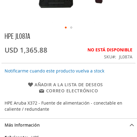
HPE JL087A
Saltar
al
comienzo
USD 1,365.88
NO ESTÁ DISPONIBLE
de
SKU
JL087A
la
galería
Notificarme cuando este producto vuelva a stock
de
imágenes
AÑADIR A LA LISTA DE DESEOS
CORREO ELECTRÓNICO
HPE Aruba X372 - Fuente de alimentación - conectable en
caliente / redundante
Más Información