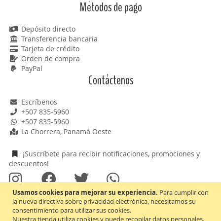
Métodos de pago
Depósito directo
Transferencia bancaria
Tarjeta de crédito
Orden de compra
PayPal
Contáctenos
Escríbenos
+507 835-5960
+507 835-5960
La Chorrera, Panamá Oeste
¡Suscríbete para recibir notificaciones, promociones y
descuentos!
Usamos cookies para mejorar su experiencia.
Para cumplir con
¡Aceptamos Mastercard y Visa!
la nueva directiva sobre privacidad electrónica, necesitamos su
consentimiento para utilizar sus cookies.
Nuestra tienda utiliza cookies y puede recopilar datos personales.