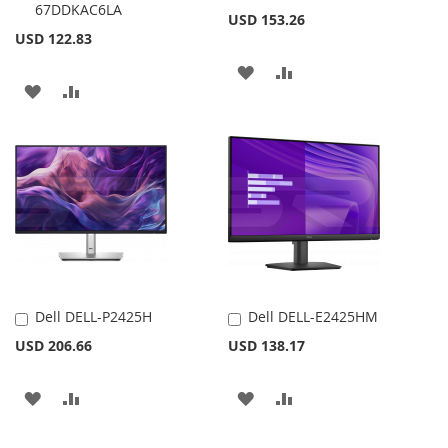
67DDKAC6LA
al
al
USD 153.26
carrito
carrito
USD 122.83
AÑADIR
AÑADIR
AÑADIR
AÑADIR
A
PARA
A
PARA
LA
COMPARAR
LA
COMPARAR
LISTA
LISTA
DE
DE
DESEOS
DESEOS
Dell DELL-P2425H
Dell DELL-E2425HM
Añadir
Añadir
al
al
USD 206.66
USD 138.17
carrito
carrito
AÑADIR
AÑADIR
AÑADIR
AÑADIR
A
PARA
A
PARA