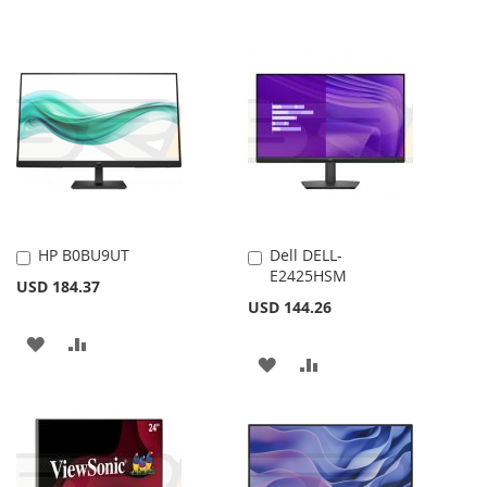
HP B0BU9UT
Dell DELL-
Añadir
Añadir
E2425HSM
al
al
USD 184.37
carrito
carrito
USD 144.26
AÑADIR
AÑADIR
AÑADIR
AÑADIR
A
PARA
A
PARA
LA
COMPARAR
LA
COMPARAR
LISTA
LISTA