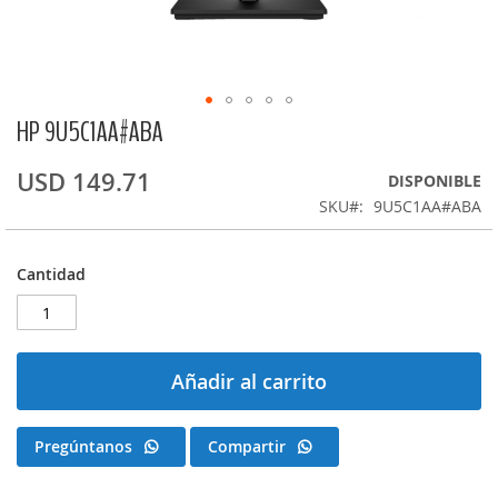
HP 9U5C1AA#ABA
Saltar
al
comienzo
USD 149.71
DISPONIBLE
de
SKU
9U5C1AA#ABA
la
galería
de
Cantidad
imágenes
Añadir al carrito
Pregúntanos
Compartir