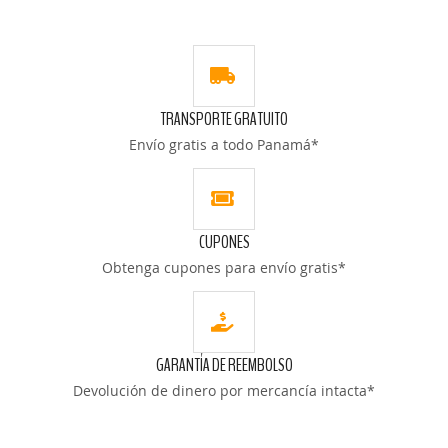
LA
COMPARAR
LA
COMPARAR
LISTA
LISTA
DE
DE
TRANSPORTE GRATUITO
DESEOS
DESEOS
Envío gratis a todo Panamá*
CUPONES
Obtenga cupones para envío gratis*
GARANTÍA DE REEMBOLSO
Devolución de dinero por mercancía intacta*