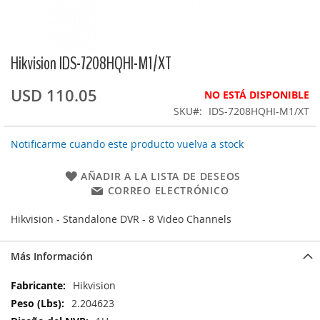
Hikvision IDS-7208HQHI-M1/XT
Saltar
al
comienzo
USD 110.05
NO ESTÁ DISPONIBLE
de
SKU
IDS-7208HQHI-M1/XT
la
galería
Notificarme cuando este producto vuelva a stock
de
imágenes
AÑADIR A LA LISTA DE DESEOS
CORREO ELECTRÓNICO
Hikvision - Standalone DVR - 8 Video Channels
Más Información
Más
Hikvision
Información
2.204623