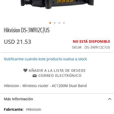
Hikvision DS-3WR12C/US
Saltar
al
comienzo
USD 21.53
NO ESTÁ DISPONIBLE
de
SKU
DS-3WR12C/US
la
galería
Notificarme cuando este producto vuelva a stock
de
imágenes
AÑADIR A LA LISTA DE DESEOS
CORREO ELECTRÓNICO
Hikvision - Wireless router - AC1200M Dual Band
Más Información
Más
Hikvision