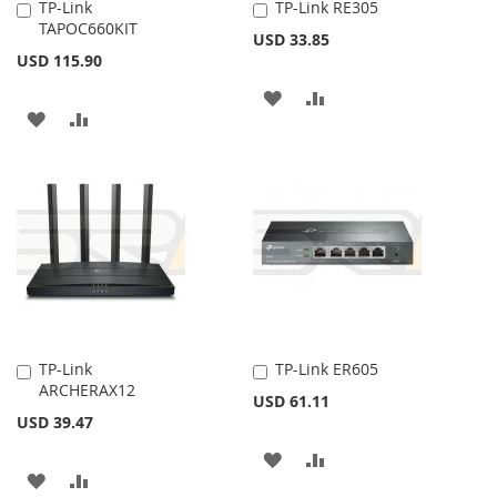
TP-Link
TP-Link RE305
Añadir
Añadir
TAPOC660KIT
al
al
USD 33.85
carrito
carrito
USD 115.90
AÑADIR
AÑADIR
AÑADIR
AÑADIR
A
PARA
A
PARA
LA
COMPARAR
LA
COMPARAR
LISTA
LISTA
DE
DE
DESEOS
DESEOS
TP-Link
TP-Link ER605
Añadir
Añadir
ARCHERAX12
al
al
USD 61.11
carrito
carrito
USD 39.47
AÑADIR
AÑADIR
AÑADIR
AÑADIR
A
PARA