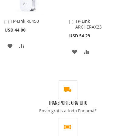
DESEOS
DESEOS
TP-Link RE450
TP-Link
Añadir
Añadir
ARCHERAX23
al
al
USD 44.00
carrito
carrito
USD 54.29
AÑADIR
AÑADIR
AÑADIR
AÑADIR
A
PARA
A
PARA
LA
COMPARAR
LA
COMPARAR
LISTA
LISTA
DE
DE
DESEOS
TRANSPORTE GRATUITO
DESEOS
Envío gratis a todo Panamá*