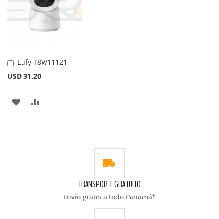
Eufy T8W11121
Añadir
al
USD 31.20
carrito
AÑADIR
AÑADIR
A
PARA
LA
COMPARAR
LISTA
DE
TRANSPORTE GRATUITO
DESEOS
Envío gratis a todo Panamá*