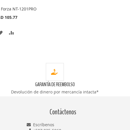
Forza NT-1201PRO
Añadir
al
D 105.77
carrito
AÑADIR
AÑADIR
A
PARA
LA
COMPARAR
LISTA
DE
DESEOS
GARANTÍA DE REEMBOLSO
Devolución de dinero por mercancía intacta*
Contáctenos
Escríbenos