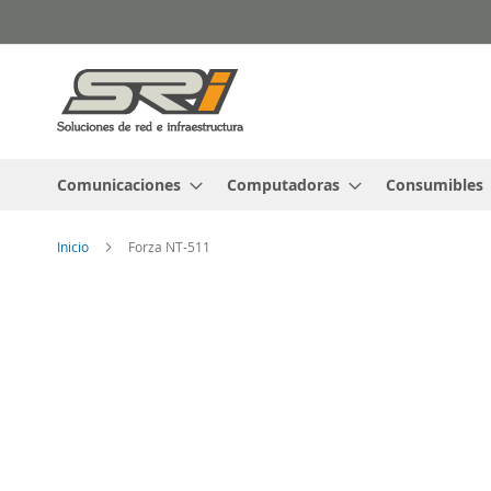
Ir
al
contenido
Comunicaciones
Computadoras
Consumibles
Inicio
Forza NT-511
Saltar
al
final
de
la
galería
de
imágenes