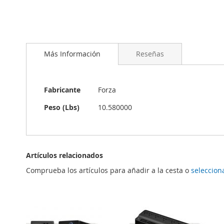
Saltar
al
Más Información
Reseñas
comienzo
de
la
galería
Más
Fabricante
Forza
de
Información
imágenes
Peso (Lbs)
10.580000
Artículos relacionados
Comprueba los artículos para añadir a la cesta o
seleccion