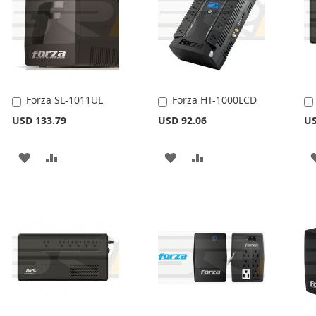
Forza SL-1011UL
Forza HT-1000LCD
Añadir
Añadir
al
al
USD 133.79
USD 92.06
US
carrito
carrito
AÑADIR
AÑADIR
AÑADIR
AÑADIR
A
PARA
A
PARA
LA
COMPARAR
LA
COMPARAR
LISTA
LISTA
DE
DE
DESEOS
DESEOS