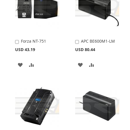
Forza NT-751
APC BE600M1-LM
Añadir
Añadir
al
al
USD 43.19
USD 80.44
carrito
carrito
AÑADIR
AÑADIR
AÑADIR
AÑADIR
A
PARA
A
PARA
LA
COMPARAR
LA
COMPARAR
LISTA
LISTA
DE
DE
DESEOS
DESEOS