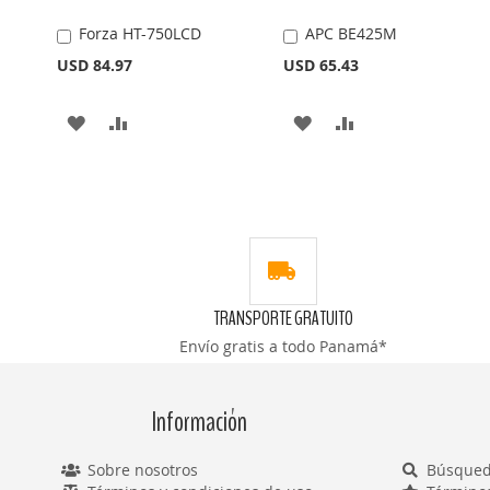
Forza HT-750LCD
APC BE425M
Añadir
Añadir
al
al
USD 84.97
USD 65.43
carrito
carrito
AÑADIR
AÑADIR
AÑADIR
AÑADIR
A
PARA
A
PARA
LA
COMPARAR
LA
COMPARAR
LISTA
LISTA
DE
DE
DESEOS
DESEOS
TRANSPORTE GRATUITO
Envío gratis a todo Panamá*
Información
Sobre nosotros
Búsqued