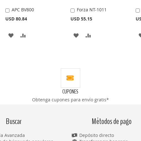
APC BV800
Forza NT-1011
Añadir
Añadir
al
al
USD 80.84
USD 55.15
US
carrito
carrito
AÑADIR
AÑADIR
AÑADIR
AÑADIR
A
PARA
A
PARA
LA
COMPARAR
LA
COMPARAR
LISTA
LISTA
DE
DE
DESEOS
DESEOS
CUPONES
Obtenga cupones para envío gratis*
Buscar
Métodos de pago
a Avanzada
Depósito directo