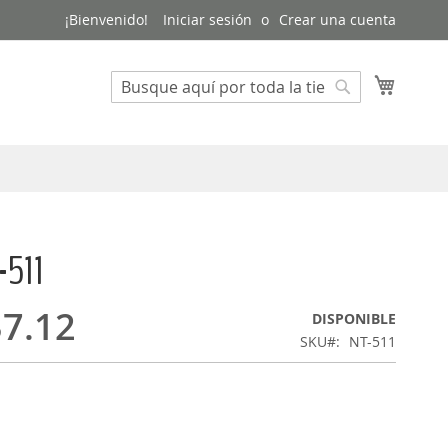
¡Bienvenido!
Iniciar sesión
Crear una cuenta
Mi cest
Buscar
Buscar
-511
7.12
DISPONIBLE
SKU
NT-511