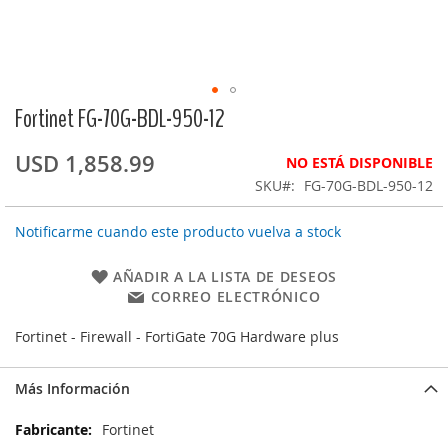
Fortinet FG-70G-BDL-950-12
Saltar
al
comienzo
USD 1,858.99
NO ESTÁ DISPONIBLE
de
SKU
FG-70G-BDL-950-12
la
galería
Notificarme cuando este producto vuelva a stock
de
imágenes
AÑADIR A LA LISTA DE DESEOS
CORREO ELECTRÓNICO
Fortinet - Firewall - FortiGate 70G Hardware plus
Más Información
Más
Fortinet