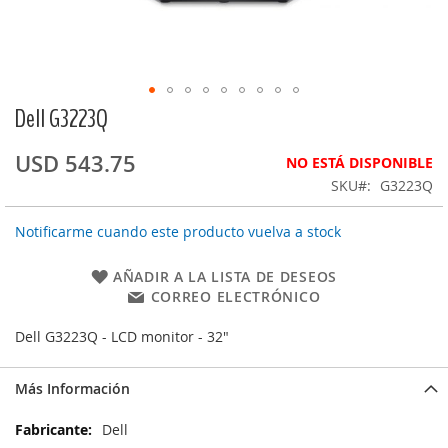
Dell G3223Q
Saltar
al
comienzo
USD 543.75
NO ESTÁ DISPONIBLE
de
SKU
G3223Q
la
galería
Notificarme cuando este producto vuelva a stock
de
imágenes
AÑADIR A LA LISTA DE DESEOS
CORREO ELECTRÓNICO
Dell G3223Q - LCD monitor - 32"
Más Información
Más
Dell