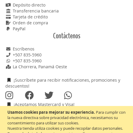
Depósito directo
Transferencia bancaria
Tarjeta de crédito
Orden de compra
PayPal
Contáctenos
Escríbenos
+507 835-5960
+507 835-5960
La Chorrera, Panamá Oeste
¡Suscríbete para recibir notificaciones, promociones y
descuentos!
¡Aceptamos Mastercard y Visa!
Usamos cookies para mejorar su experiencia.
Para cumplir con
la nueva directiva sobre privacidad electrónica, necesitamos su
consentimiento para utilizar sus cookies.
Nuestra tienda utiliza cookies y puede recopilar datos personales.
Inscríbase
Suscribirse