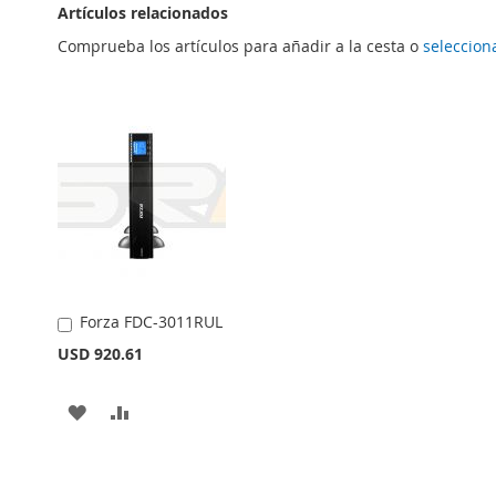
Artículos relacionados
Comprueba los artículos para añadir a la cesta o
seleccion
Forza FDC-3011RUL
Añadir
al
USD 920.61
carrito
AÑADIR
AÑADIR
A
PARA
LA
COMPARAR