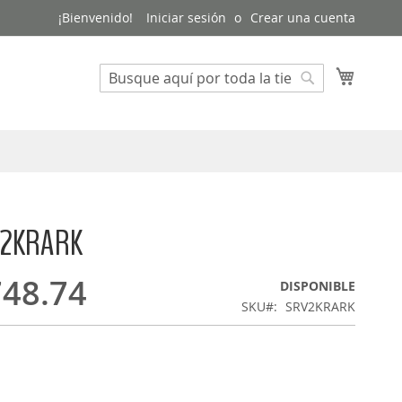
¡Bienvenido!
Iniciar sesión
Crear una cuenta
Mi cest
Buscar
Buscar
V2KRARK
48.74
DISPONIBLE
SKU
SRV2KRARK