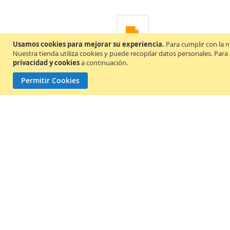
LISTA
DE
Usamos cookies para mejorar su experiencia.
Para cumplir con la n
DESEOS
TRANSPORTE GRATUITO
Nuestra tienda utiliza cookies y puede recopilar datos personales. Para
privacidad y cookies
a continuación.
Envío gratis a todo Panamá*
Permitir Cookies
Información
Sobre nosotros
Búsqued
Términos y condiciones de uso
Término
Política de privacidad y cookies
Política de envíos y devoluciones
Términos y condiciones de
garantía
¡Suscríbete para recibir notificaciones, promociones y