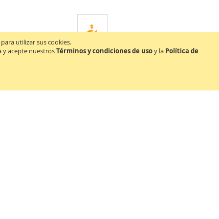
ara utilizar sus cookies.
GARANTÍA DE REEMBOLSO
da y acepte nuestros
Términos y condiciones de uso
y la
Política de
Devolución de dinero por mercancía intacta*
Contáctenos
Escríbenos
+507 835-5960
+507 835-5960
La Chorrera, Panamá Oeste