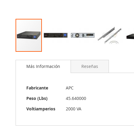
Saltar
al
Más Información
Reseñas
comienzo
de
la
galería
Más
Fabricante
APC
de
Información
imágenes
Peso (Lbs)
45.640000
Voltiamperios
2000 VA