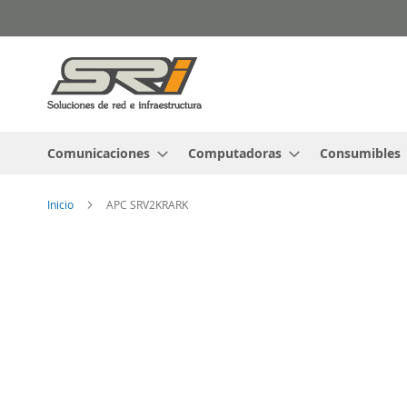
Ir
al
contenido
Comunicaciones
Computadoras
Consumibles
Inicio
APC SRV2KRARK
Saltar
al
final
de
la
galería
de
imágenes