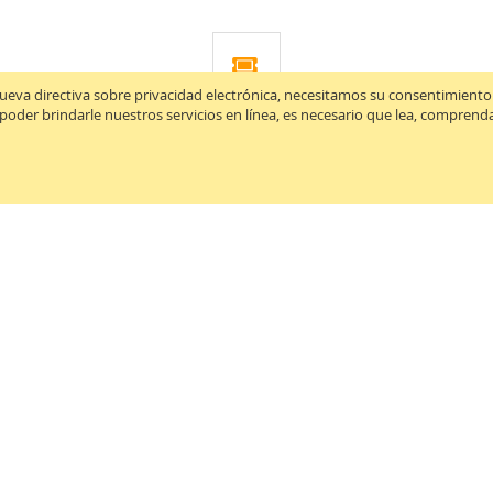
ueva directiva sobre privacidad electrónica, necesitamos su consentimiento p
CUPONES
 poder brindarle nuestros servicios en línea, es necesario que lea, compren
Obtenga cupones para envío gratis*
Buscar
Métodos de pago
a Avanzada
Depósito directo
s de búsqueda populares
Transferencia bancaria
Tarjeta de crédito
Orden de compra
PayPal
 descuentos!