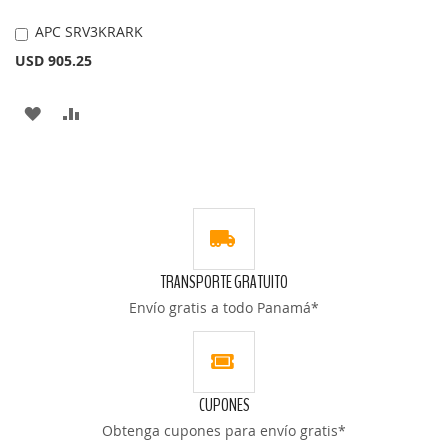
APC SRV3KRARK
Añadir
al
USD 905.25
carrito
AÑADIR
AÑADIR
A
PARA
LA
COMPARAR
LISTA
DE
TRANSPORTE GRATUITO
DESEOS
Envío gratis a todo Panamá*
CUPONES
Obtenga cupones para envío gratis*