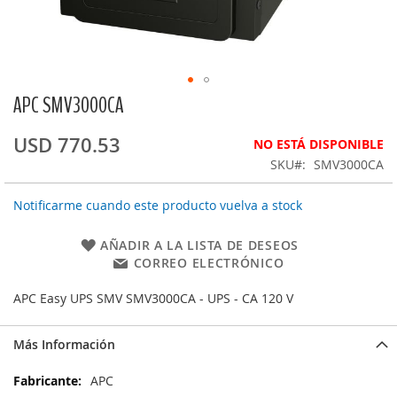
APC SMV3000CA
Saltar
al
comienzo
USD 770.53
NO ESTÁ DISPONIBLE
de
SKU
SMV3000CA
la
galería
Notificarme cuando este producto vuelva a stock
de
imágenes
AÑADIR A LA LISTA DE DESEOS
CORREO ELECTRÓNICO
APC Easy UPS SMV SMV3000CA - UPS - CA 120 V
Más Información
Más
APC